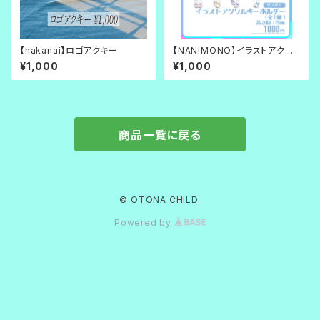
【hakanai】ロゴアクキー
【NANIMONO】イラストアクリ
ルキーホルダー（７種ランダム）【
¥1,000
¥1,000
Kawaii Furutre Idol 】
商品一覧に戻る
© OTONA CHILD.
Powered by