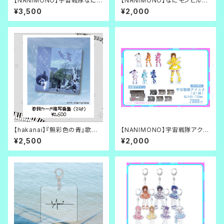
【NANIMONO】宇宙戦隊なにも
【NANIMONO】なにモンピルケ
の☆ミタクルブロック（全7種ラ
ース【 Kawaii Furutre Idol 】
¥3,500
¥2,000
ンダム）【コンティニューします
か？】
【hakanai】『無彩色の青』歌詞
【NANIMONO】宇宙戦隊アクス
カード風写真集（24p）
タ（７種ランダム）【 Kawaii Fur
¥2,500
¥2,000
utre Idol 】