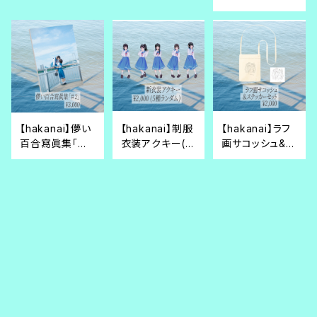
【hakanai】儚い
【hakanai】制服
【hakanai】ラフ
百合寫眞集「♯
衣装アクキー(5
画サコッシュ&ス
2」【別世界。】
種ランダム)【別
テッカーセット
¥3,000
¥2,000
¥2,000
世界。】
【別世界。】
キーワードから探す
【hakanai】刺繍
【hakanai】メン
【hakanai】ロゴ