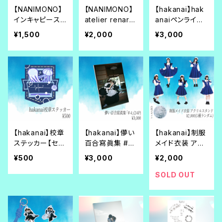
【NANIMONO】
【NANIMONO】
【hakanai】hak
インキャピース
atelier renard
anaiペンライト
☆マルチアクリ
赤メイド服 アク
(カラーチェンジ1
¥1,500
¥2,000
¥3,000
ルストラップ（全
スタ+赤メイド服
5色)【別世界。】
7種ランダム）
ブロマイドセット
（全7種ランダ
ム）
【hakanai】校章
【hakanai】儚い
【hakanai】制服
ステッカー【セカ
百合寫眞集 #4
メイド衣装 アク
イが終わったあ
（24p）【セカイ
スタ（5種ランダ
¥500
¥3,000
¥2,000
とに】
が終わったあと
ム）【セカイが終
に】
わったあとに】
SOLD OUT